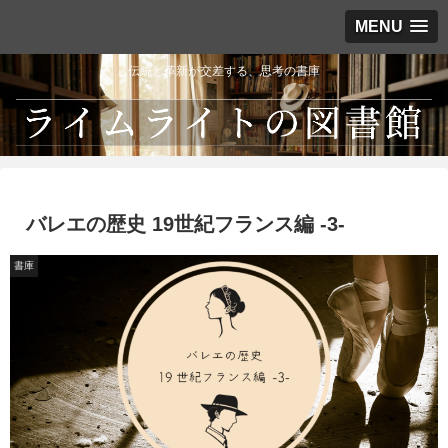
MENU
伝統と革新が交差する、思考の書庫
バレエの歴史 19世紀フランス編 -3-
書庫