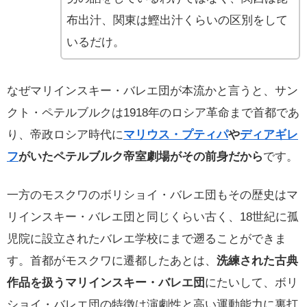
布出汁、関東は鰹出汁くらいの区別をして
いるだけ。
なぜマリインスキー・バレエ団が本流かと言うと、サン
クト・ペテルブルクは1918年のロシア革命まで首都であ
り、帝政ロシア時代に
マリウス・プティパ
や
ディアギレ
フ
がいたペテルブルク帝室劇場がその前身だから
です。
一方のモスクワのボリショイ・バレエ団もその歴史はマ
リインスキー・バレエ団と同じくらい古く、18世紀に孤
児院に設立されたバレエ学校にまで遡ることができま
す。首都がモスクワに遷都したあとは、
洗練された古典
作品を扱うマリインスキー・バレエ団
にたいして、ボリ
ショイ・バレエ団の特徴は演劇性と高い運動能力に裏打