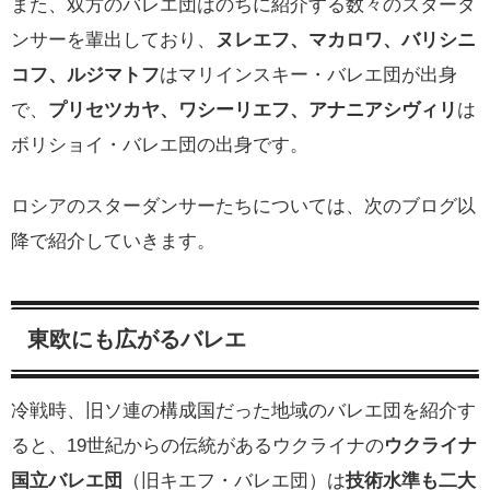
また、双方のバレエ団はのちに紹介する数々のスターダ
ンサーを輩出しており、
ヌレエフ、マカロワ、バリシニ
コフ、ルジマトフ
はマリインスキー・バレエ団が出身
で、
プリセツカヤ、ワシーリエフ、アナニアシヴィリ
は
ボリショイ・バレエ団の出身です。
ロシアのスターダンサーたちについては、次のブログ以
降で紹介していきます。
東欧にも広がるバレエ
冷戦時、旧ソ連の構成国だった地域のバレエ団を紹介す
ると、19世紀からの伝統があるウクライナの
ウクライナ
国立バレエ団
（旧キエフ・バレエ団）は
技術水準も二大