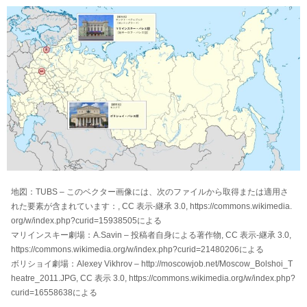
地図：TUBS – このベクター画像には、次のファイルから取得または適用さ
れた要素が含まれています：​, CC 表示-継承 3.0, https://commons.wikimedia.
org/w/index.php?curid=15938505による
マリインスキー劇場：A.Savin – 投稿者自身による著作物, CC 表示-継承 3.0,
https://commons.wikimedia.org/w/index.php?curid=21480206による
ボリショイ劇場：Alexey Vikhrov – http://moscowjob.net/Moscow_Bolshoi_T
heatre_2011.JPG, CC 表示 3.0, https://commons.wikimedia.org/w/index.php?
curid=16558638による