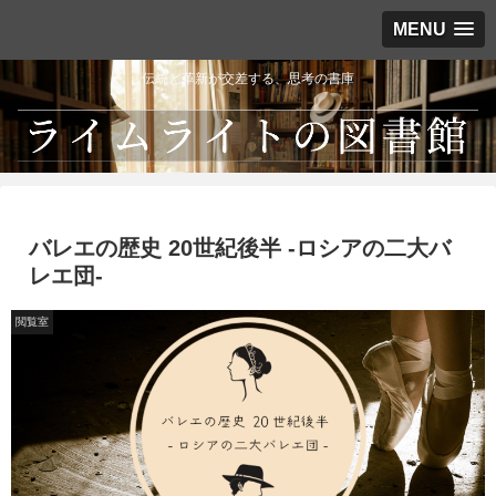
MENU
伝統と革新が交差する、思考の書庫
バレエの歴史 20世紀後半 -ロシアの二大バ
レエ団-
閲覧室