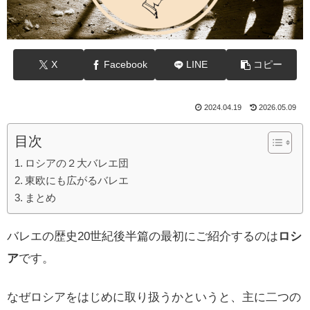
X
Facebook
LINE
コピー
2024.04.19
2026.05.09
目次
ロシアの２大バレエ団
東欧にも広がるバレエ
まとめ
バレエの歴史20世紀後半篇の最初にご紹介するのは
ロシ
ア
です。
なぜロシアをはじめに取り扱うかというと、主に二つの