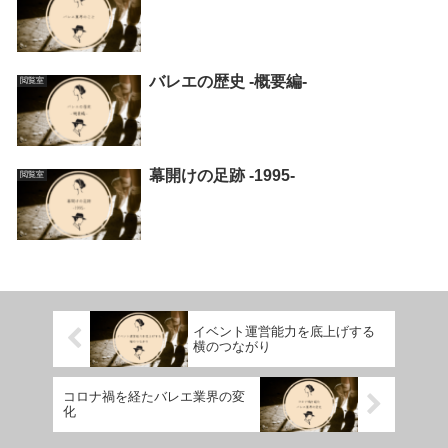
バレエの歴史 -概要編-
閲覧室
幕開けの足跡 -1995-
閲覧室
イベント運営能力を底上げする
横のつながり
コロナ禍を経たバレエ業界の変
化