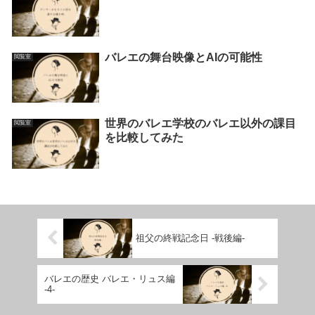
バレエの舞台映像とAIの可能性
閲覧室
世界のバレエ学校のバレエ以外の課目
閲覧室
を比較してみた
祖父の終戦記念日 -戦後編-
バレエの歴史 バレエ・リュス編
-4-