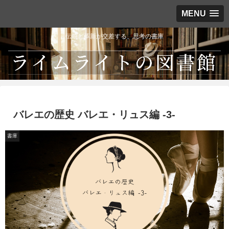
MENU
伝統と革新が交差する、思考の書庫
バレエの歴史 バレエ・リュス編 -3-
書庫