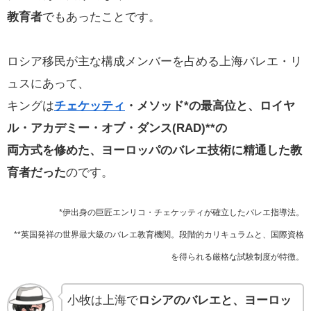
教育者
でもあったことです。
ロシア移民が主な構成メンバーを占める上海バレエ・リ
ュスにあって、
キングは
チェケッティ
・メソッド*の最高位と、ロイヤ
ル・アカデミー・オブ・ダンス(RAD)**の
両方式を修めた、ヨーロッパのバレエ技術に精通した教
育者だった
のです。
*伊出身の巨匠エンリコ・チェケッティが確立したバレエ指導法。
**英国発祥の世界最大級のバレエ教育機関。段階的カリキュラムと、国際資格
を得られる厳格な試験制度が特徴。
小牧は上海で
ロシアのバレエと、ヨーロッ