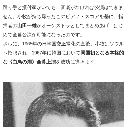
踊り手と振付家がいても、音楽がなければ公演はできま
せん。小牧が持ち帰ったこのピアノ・スコアを基に、指
揮者の
山田一雄
がオーケストラとしてまとめあげ、はじ
めて全幕公演が可能になったのです。
さらに、1965年の日韓国交正常化の直後、小牧はソウル
へ招聘され、1967年に韓国において
同国初となる本格的
な《白鳥の湖》全幕上演
を成功に導きます。