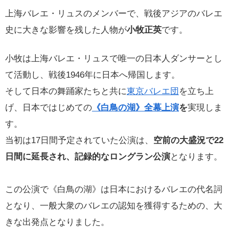
上海バレエ・リュスのメンバーで、戦後アジアのバレエ
史に大きな影響を残した人物が
小牧正英
です。
小牧は上海バレエ・リュスで唯一の日本人ダンサーとし
て活動し、戦後1946年に日本へ帰国します。
そして日本の舞踊家たちと共に
東京バレエ団
を立ち上
げ、日本ではじめての
《白鳥の湖》全幕上演
を
実現しま
す。
当初は17日間予定されていた公演は、
空前の大盛況で22
日間に延長され、記録的なロングラン公演
となります。
この公演で《白鳥の湖》は日本におけるバレエの代名詞
となり、一般大衆のバレエの認知を獲得するための、大
きな出発点となりました。