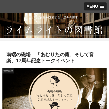
MENU
伝統と革新が交差する、思考の書庫
南端の磁場―「あむりたの庭、そして音
楽」17周年記念トークイベント
仕事部屋