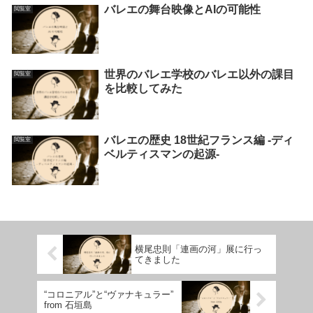
バレエの舞台映像とAIの可能性
閲覧室
世界のバレエ学校のバレエ以外の課目
閲覧室
を比較してみた
バレエの歴史 18世紀フランス編 -ディ
閲覧室
ベルティスマンの起源-
横尾忠則「連画の河」展に行っ
てきました
“コロニアル”と“ヴァナキュラー”
from 石垣島