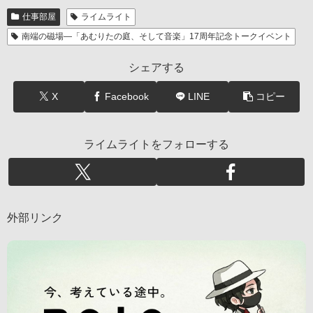
仕事部屋
ライムライト
南端の磁場―「あむりたの庭、そして音楽」17周年記念トークイベント
シェアする
X
Facebook
LINE
コピー
ライムライトをフォローする
外部リンク