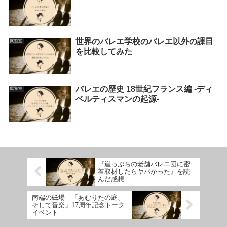
世界のバレエ学校のバレエ以外の課目
閲覧室
を比較してみた
バレエの歴史 18世紀フランス編 -ディ
閲覧室
ベルティスマンの起源-
『崖っぷちの老舗バレエ団に密
着取材したらヤバかった』を読
んだ感想
南端の磁場―「あむりたの庭、
そして音楽」17周年記念トーク
イベント