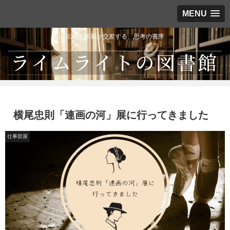
MENU
伝統と革新が交差する、思考の書庫
横尾忠則「連画の河」展に行ってきました
仕事部屋