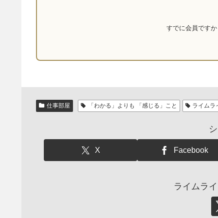
すでに会員です
仕事部屋
「わかる」よりも 「感じる」こと
ライムラ
シ
X
Facebook
ライムライ